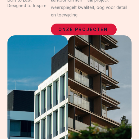
Built to Last.
kantoorruimten – elk project
Designed to Inspire.
weerspiegelt kwaliteit, oog voor detail
en toewijding.
ONZE PROJECTEN