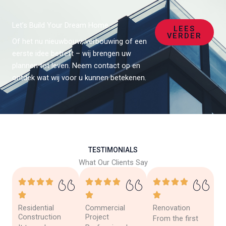
Let’s Build Your Dream Home.
LEES
VERDER
Of het nu nieuwbouw, verbouwing of een
eerste idee betreft – wij brengen uw
plannen tot leven. Neem contact op en
ontdek wat wij voor u kunnen betekenen.
TESTIMONIALS
What Our Clients Say
Residential
Commercial
Renovation
Construction
Project
From the first