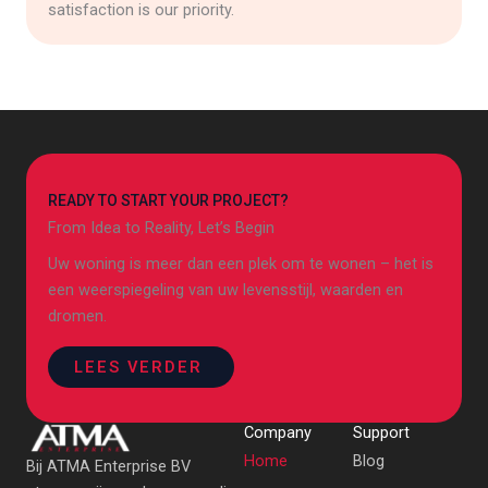
satisfaction is our priority.
READY TO START YOUR PROJECT?
From Idea to Reality, Let’s Begin
Uw woning is meer dan een plek om te wonen – het is
een weerspiegeling van uw levensstijl, waarden en
dromen.
LEES VERDER
Company
Support
Home
Blog
Bij ATMA Enterprise BV