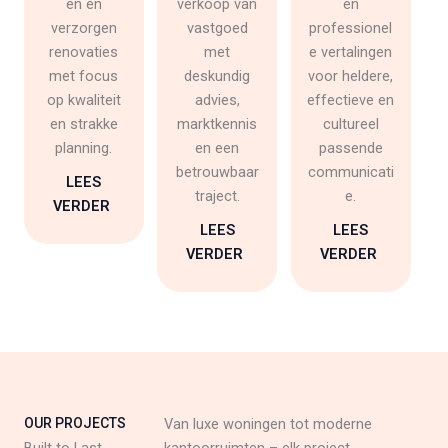
en en
verkoop van
en
verzorgen
vastgoed
professionel
renovaties
met
e vertalingen
met focus
deskundig
voor heldere,
op kwaliteit
advies,
effectieve en
en strakke
marktkennis
cultureel
planning.
en een
passende
betrouwbaar
communicati
LEES
traject.
e.
VERDER
LEES
LEES
VERDER
VERDER
OUR PROJECTS
Van luxe woningen tot moderne