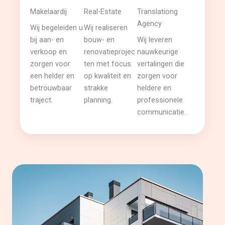
Makelaardij
Real-Estate
Translationg
Agency
Wij begeleiden u
Wij realiseren
bij aan- en
bouw- en
Wij leveren
verkoop en
renovatieprojec
nauwkeurige
zorgen voor
ten met focus
vertalingen die
een helder en
op kwaliteit en
zorgen voor
betrouwbaar
strakke
heldere en
traject.
planning.
professionele
communicatie.