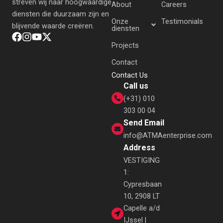
streven wij naar hoogwaardige
About
Careers
diensten die duurzaam zijn en
Onze
Testimonials
blijvende waarde creëren.
diensten
Projects
Contact
Contact Us
Call us
(+31) 010
303 00 04
Send Email
info@ATMAenterprise.com
Address
VESTIGING
1:
Cypresbaan
10, 2908 LT
Capelle a/d
IJssel |