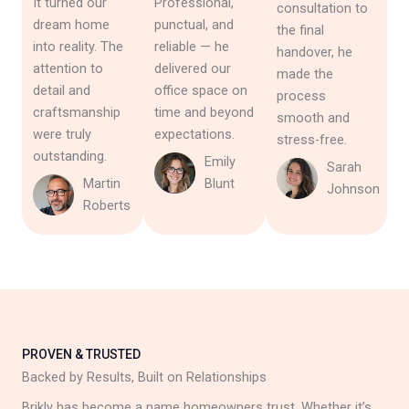
It turned our
Professional,
consultation to
dream home
punctual, and
the final
into reality. The
reliable — he
handover, he
attention to
delivered our
made the
detail and
office space on
process
craftsmanship
time and beyond
smooth and
were truly
expectations.
stress-free.
outstanding.
Emily
Sarah
Martin
Blunt
Johnson
Roberts
PROVEN & TRUSTED
Backed by Results, Built on Relationships
Brikly has become a name homeowners trust. Whether it’s