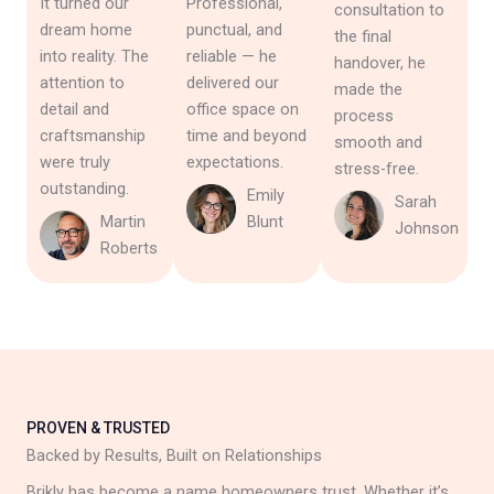
It turned our
Professional,
consultation to
dream home
punctual, and
the final
into reality. The
reliable — he
handover, he
attention to
delivered our
made the
detail and
office space on
process
craftsmanship
time and beyond
smooth and
were truly
expectations.
stress-free.
outstanding.
Emily
Sarah
Martin
Blunt
Johnson
Roberts
PROVEN & TRUSTED
Backed by Results, Built on Relationships
Brikly has become a name homeowners trust. Whether it’s