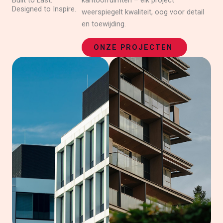
Built to Last.
kantoorruimten – elk project
Designed to Inspire.
weerspiegelt kwaliteit, oog voor detail
en toewijding.
ONZE PROJECTEN