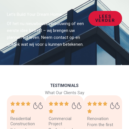
Let’s Build Your Dream Home.
LEES
VERDER
Of het nu nieuwbouw, verbouwing of een
eerste idee betreft – wij brengen uw
plannen tot leven. Neem contact op en
ontdek wat wij voor u kunnen betekenen.
TESTIMONIALS
What Our Clients Say
Residential
Commercial
Renovation
Construction
Project
From the first