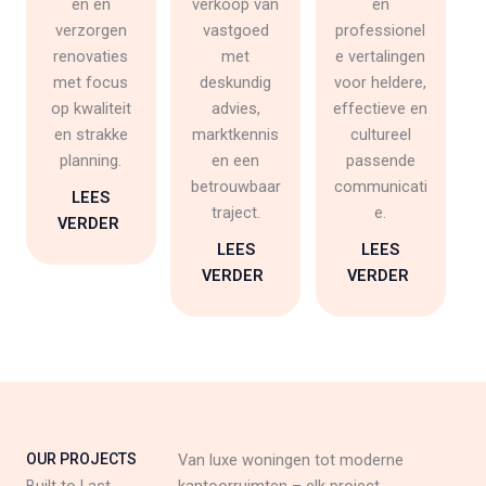
en en
verkoop van
en
verzorgen
vastgoed
professionel
renovaties
met
e vertalingen
met focus
deskundig
voor heldere,
op kwaliteit
advies,
effectieve en
en strakke
marktkennis
cultureel
planning.
en een
passende
betrouwbaar
communicati
LEES
traject.
e.
VERDER
LEES
LEES
VERDER
VERDER
OUR PROJECTS
Van luxe woningen tot moderne