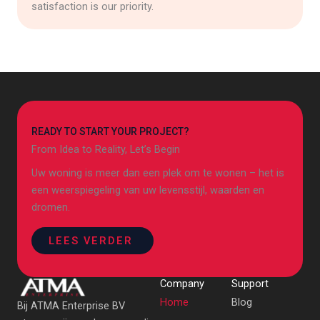
satisfaction is our priority.
READY TO START YOUR PROJECT?
From Idea to Reality, Let’s Begin
Uw woning is meer dan een plek om te wonen – het is
een weerspiegeling van uw levensstijl, waarden en
dromen.
LEES VERDER
Company
Support
Home
Blog
Bij ATMA Enterprise BV