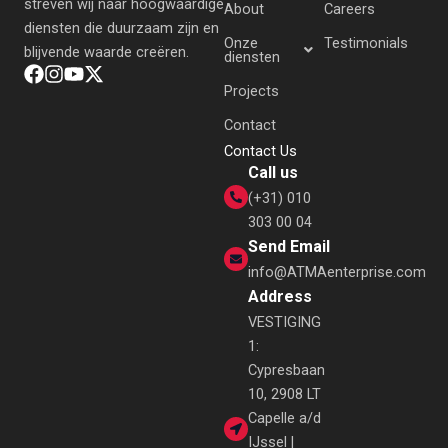
streven wij naar hoogwaardige
About
Careers
diensten die duurzaam zijn en
Onze
Testimonials
blijvende waarde creëren.
diensten
Projects
Contact
Contact Us
Call us
(+31) 010
303 00 04
Send Email
info@ATMAenterprise.com
Address
VESTIGING
1:
Cypresbaan
10, 2908 LT
Capelle a/d
IJssel |