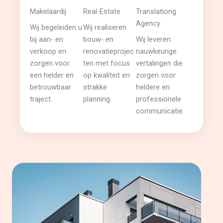
Makelaardij
Real-Estate
Translationg
Agency
Wij begeleiden u
Wij realiseren
bij aan- en
bouw- en
Wij leveren
verkoop en
renovatieprojec
nauwkeurige
zorgen voor
ten met focus
vertalingen die
een helder en
op kwaliteit en
zorgen voor
betrouwbaar
strakke
heldere en
traject.
planning.
professionele
communicatie.