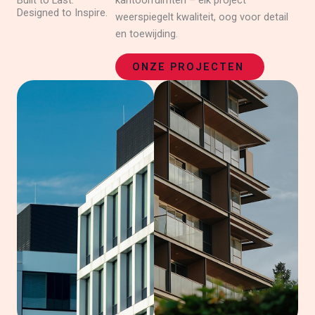
Built to Last.
kantoorruimten – elk project
Designed to Inspire.
weerspiegelt kwaliteit, oog voor detail
en toewijding.
ONZE PROJECTEN