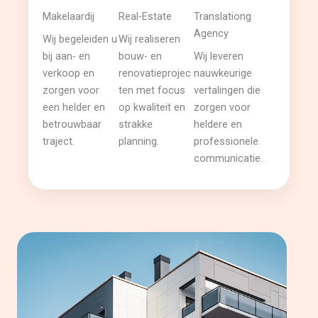
Makelaardij
Real-Estate
Translationg
Agency
Wij begeleiden u
Wij realiseren
bij aan- en
bouw- en
Wij leveren
verkoop en
renovatieprojec
nauwkeurige
zorgen voor
ten met focus
vertalingen die
een helder en
op kwaliteit en
zorgen voor
betrouwbaar
strakke
heldere en
traject.
planning.
professionele
communicatie.