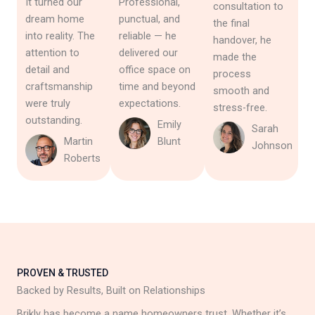
It turned our
Professional,
consultation to
dream home
punctual, and
the final
into reality. The
reliable — he
handover, he
attention to
delivered our
made the
detail and
office space on
process
craftsmanship
time and beyond
smooth and
were truly
expectations.
stress-free.
outstanding.
Emily
Sarah
Martin
Blunt
Johnson
Roberts
PROVEN & TRUSTED
Backed by Results, Built on Relationships
Brikly has become a name homeowners trust. Whether it’s