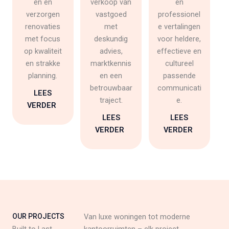
en en
verkoop van
en
verzorgen
vastgoed
professionel
renovaties
met
e vertalingen
met focus
deskundig
voor heldere,
op kwaliteit
advies,
effectieve en
en strakke
marktkennis
cultureel
planning.
en een
passende
betrouwbaar
communicati
LEES
traject.
e.
VERDER
LEES
LEES
VERDER
VERDER
OUR PROJECTS
Van luxe woningen tot moderne