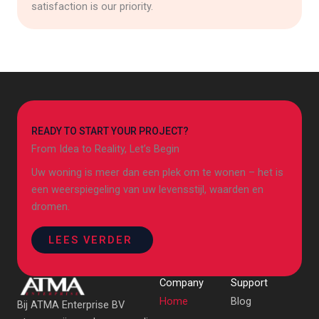
satisfaction is our priority.
READY TO START YOUR PROJECT?
From Idea to Reality, Let’s Begin
Uw woning is meer dan een plek om te wonen – het is
een weerspiegeling van uw levensstijl, waarden en
dromen.
LEES VERDER
Company
Support
Home
Blog
Bij ATMA Enterprise BV