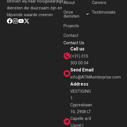
streven wij naar hoogwaardige
About
Careers
diensten die duurzaam zijn en
Onze
Testimonials
blijvende waarde creëren.
diensten
Projects
Contact
Contact Us
Call us
(+31) 010
303 00 04
Send Email
info@ATMAenterprise.com
Address
VESTIGING
1:
Cypresbaan
10, 2908 LT
Capelle a/d
IJssel |