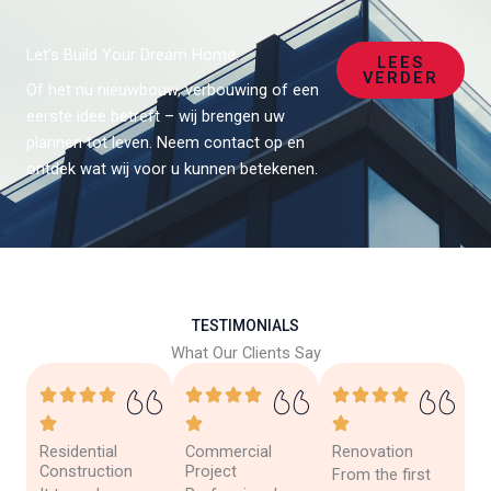
Let’s Build Your Dream Home.
LEES
VERDER
Of het nu nieuwbouw, verbouwing of een
eerste idee betreft – wij brengen uw
plannen tot leven. Neem contact op en
ontdek wat wij voor u kunnen betekenen.
TESTIMONIALS
What Our Clients Say
Residential
Commercial
Renovation
Construction
Project
From the first