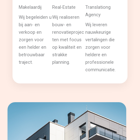
Makelaardij
Real-Estate
Translationg
Agency
Wij begeleiden u
Wij realiseren
bij aan- en
bouw- en
Wij leveren
verkoop en
renovatieprojec
nauwkeurige
zorgen voor
ten met focus
vertalingen die
een helder en
op kwaliteit en
zorgen voor
betrouwbaar
strakke
heldere en
traject.
planning.
professionele
communicatie.