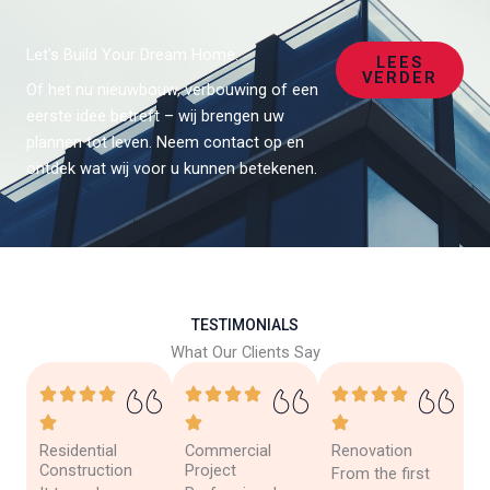
Let’s Build Your Dream Home.
LEES
VERDER
Of het nu nieuwbouw, verbouwing of een
eerste idee betreft – wij brengen uw
plannen tot leven. Neem contact op en
ontdek wat wij voor u kunnen betekenen.
TESTIMONIALS
What Our Clients Say
Residential
Commercial
Renovation
Construction
Project
From the first