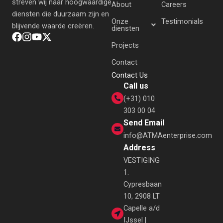
streven wij naar hoogwaardige
About
Careers
diensten die duurzaam zijn en
Onze
Testimonials
blijvende waarde creëren.
diensten
Projects
Contact
Contact Us
Call us
(+31) 010
303 00 04
Send Email
info@ATMAenterprise.com
Address
VESTIGING
1:
Cypresbaan
10, 2908 LT
Capelle a/d
IJssel |