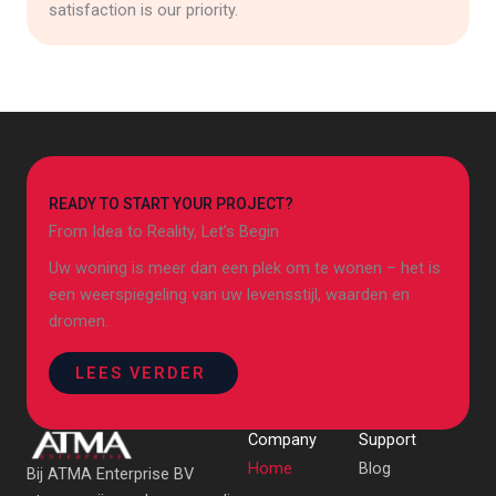
satisfaction is our priority.
READY TO START YOUR PROJECT?
From Idea to Reality, Let’s Begin
Uw woning is meer dan een plek om te wonen – het is
een weerspiegeling van uw levensstijl, waarden en
dromen.
LEES VERDER
Company
Support
Home
Blog
Bij ATMA Enterprise BV