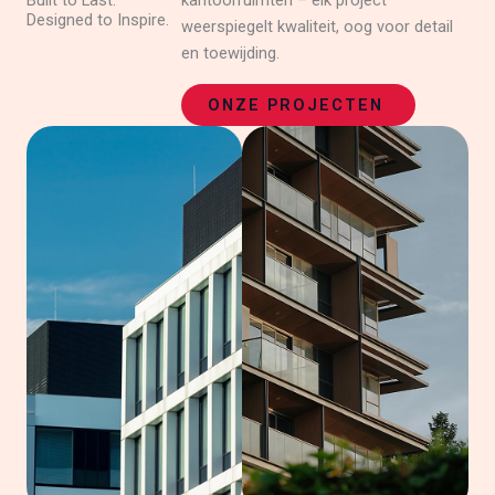
Built to Last.
kantoorruimten – elk project
Designed to Inspire.
weerspiegelt kwaliteit, oog voor detail
en toewijding.
ONZE PROJECTEN