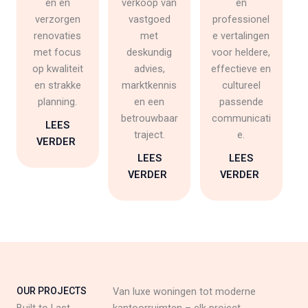
en en
verkoop van
en
verzorgen
vastgoed
professionel
renovaties
met
e vertalingen
met focus
deskundig
voor heldere,
op kwaliteit
advies,
effectieve en
en strakke
marktkennis
cultureel
planning.
en een
passende
betrouwbaar
communicati
LEES
traject.
e.
VERDER
LEES
LEES
VERDER
VERDER
OUR PROJECTS
Van luxe woningen tot moderne