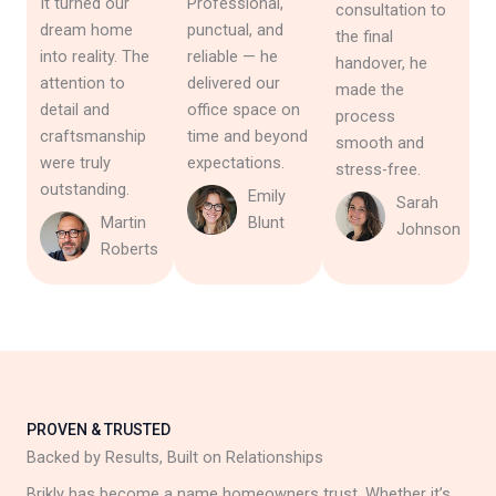
It turned our
Professional,
consultation to
dream home
punctual, and
the final
into reality. The
reliable — he
handover, he
attention to
delivered our
made the
detail and
office space on
process
craftsmanship
time and beyond
smooth and
were truly
expectations.
stress-free.
outstanding.
Emily
Sarah
Martin
Blunt
Johnson
Roberts
PROVEN & TRUSTED
Backed by Results, Built on Relationships
Brikly has become a name homeowners trust. Whether it’s