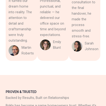
It turned our
Professional,
consultation to
dream home
punctual, and
the final
into reality. The
reliable — he
handover, he
attention to
delivered our
made the
detail and
office space on
process
craftsmanship
time and beyond
smooth and
were truly
expectations.
stress-free.
outstanding.
Emily
Sarah
Martin
Blunt
Johnson
Roberts
PROVEN & TRUSTED
Backed by Results, Built on Relationships
Brikly has become a name homeowners trust. Whether it’s