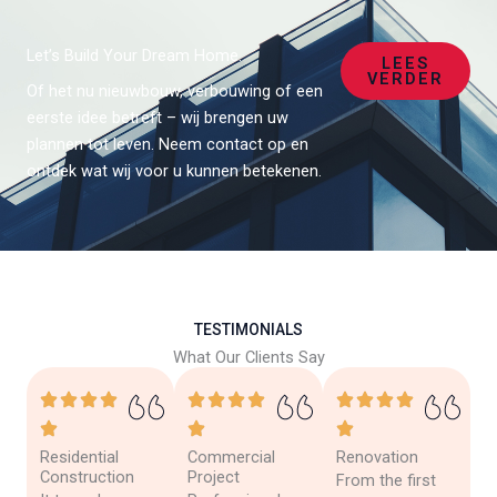
Let’s Build Your Dream Home.
LEES
VERDER
Of het nu nieuwbouw, verbouwing of een
eerste idee betreft – wij brengen uw
plannen tot leven. Neem contact op en
ontdek wat wij voor u kunnen betekenen.
TESTIMONIALS
What Our Clients Say
Residential
Commercial
Renovation
Construction
Project
From the first