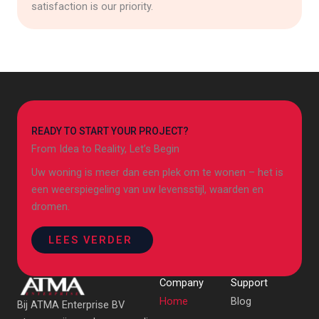
satisfaction is our priority.
READY TO START YOUR PROJECT?
From Idea to Reality, Let’s Begin
Uw woning is meer dan een plek om te wonen – het is
een weerspiegeling van uw levensstijl, waarden en
dromen.
LEES VERDER
Company
Support
Home
Blog
Bij ATMA Enterprise BV