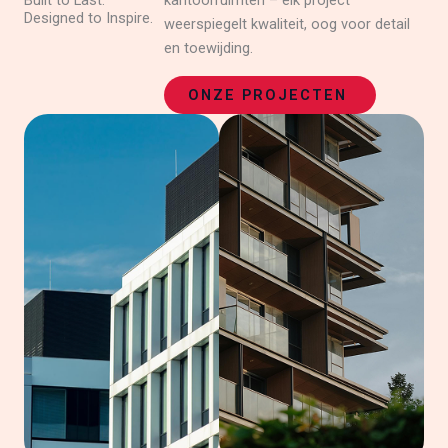
Built to Last.
kantoorruimten – elk project
Designed to Inspire.
weerspiegelt kwaliteit, oog voor detail
en toewijding.
ONZE PROJECTEN