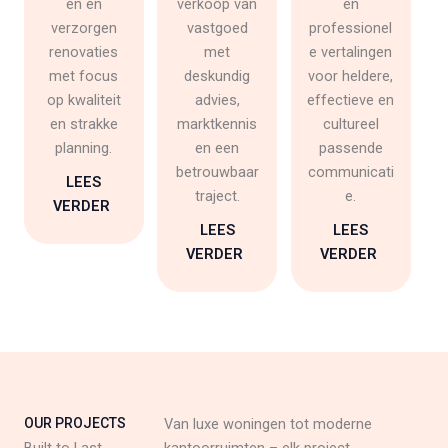
en en
verkoop van
en
verzorgen
vastgoed
professionel
renovaties
met
e vertalingen
met focus
deskundig
voor heldere,
op kwaliteit
advies,
effectieve en
en strakke
marktkennis
cultureel
planning.
en een
passende
betrouwbaar
communicati
LEES
traject.
e.
VERDER
LEES
LEES
VERDER
VERDER
OUR PROJECTS
Van luxe woningen tot moderne