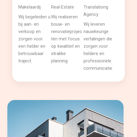
Makelaardij
Real-Estate
Translationg
Agency
Wij begeleiden u
Wij realiseren
bij aan- en
bouw- en
Wij leveren
verkoop en
renovatieprojec
nauwkeurige
zorgen voor
ten met focus
vertalingen die
een helder en
op kwaliteit en
zorgen voor
betrouwbaar
strakke
heldere en
traject.
planning.
professionele
communicatie.