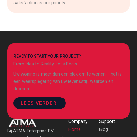
satisfaction is our priority.
READY TO START YOUR PROJECT?
From Idea to Reality, Let’s Begin
Uw woning is meer dan een plek om te wonen – het is
een weerspiegeling van uw levensstijl, waarden en
dromen.
LEES VERDER
Company
Support
Home
Blog
Bij ATMA Enterprise BV