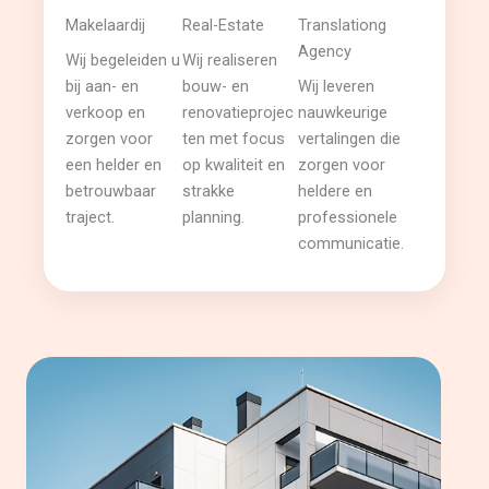
Makelaardij
Real-Estate
Translationg
Agency
Wij begeleiden u
Wij realiseren
bij aan- en
bouw- en
Wij leveren
verkoop en
renovatieprojec
nauwkeurige
zorgen voor
ten met focus
vertalingen die
een helder en
op kwaliteit en
zorgen voor
betrouwbaar
strakke
heldere en
traject.
planning.
professionele
communicatie.