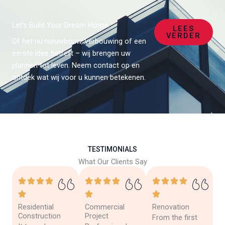
Let’s Build Your Dream Home.
LEES
VERDER
Of het nu nieuwbouw, verbouwing of een
eerste idee betreft – wij brengen uw
plannen tot leven. Neem contact op en
ontdek wat wij voor u kunnen betekenen.
TESTIMONIALS
What Our Clients Say
Residential
Commercial
Renovation
Construction
Project
From the first