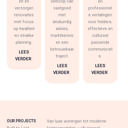
en en
verkoop van
en
verzorgen
vastgoed
professionel
renovaties
met
e vertalingen
met focus
deskundig
voor heldere,
op kwaliteit
advies,
effectieve en
en strakke
marktkennis
cultureel
planning.
en een
passende
betrouwbaar
communicati
LEES
traject.
e.
VERDER
LEES
LEES
VERDER
VERDER
OUR PROJECTS
Van luxe woningen tot moderne