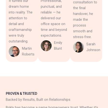
It turned our
Professional,
consultation to
dream home
punctual, and
the final
into reality. The
reliable — he
handover, he
attention to
delivered our
made the
detail and
office space on
process
craftsmanship
time and beyond
smooth and
were truly
expectations.
stress-free.
outstanding.
Emily
Sarah
Martin
Blunt
Johnson
Roberts
PROVEN & TRUSTED
Backed by Results, Built on Relationships
Brikly has become a name homeowners trust. Whether it’s