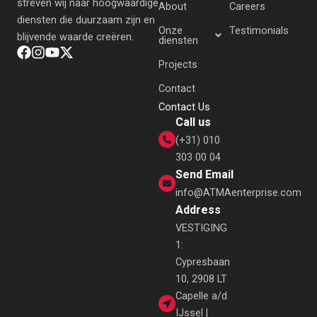
streven wij naar hoogwaardige
About
Careers
diensten die duurzaam zijn en
Onze
Testimonials
blijvende waarde creëren.
diensten
Projects
Contact
Contact Us
Call us
(+31) 010
303 00 04
Send Email
info@ATMAenterprise.com
Address
VESTIGING
1:
Cypresbaan
10, 2908 LT
Capelle a/d
IJssel |