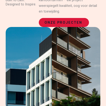
Built to Last.
kantoorruimten – elk project
Designed to Inspire.
weerspiegelt kwaliteit, oog voor detail
en toewijding.
ONZE PROJECTEN