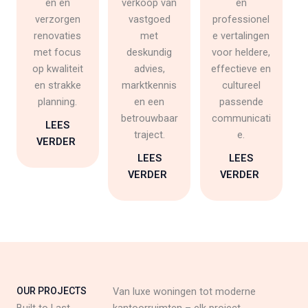
en en
verkoop van
en
verzorgen
vastgoed
professionel
renovaties
met
e vertalingen
met focus
deskundig
voor heldere,
op kwaliteit
advies,
effectieve en
en strakke
marktkennis
cultureel
planning.
en een
passende
betrouwbaar
communicati
LEES
traject.
e.
VERDER
LEES
LEES
VERDER
VERDER
OUR PROJECTS
Van luxe woningen tot moderne