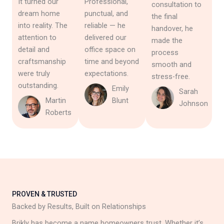
It turned our
Professional,
consultation to
dream home
punctual, and
the final
into reality. The
reliable — he
handover, he
attention to
delivered our
made the
detail and
office space on
process
craftsmanship
time and beyond
smooth and
were truly
expectations.
stress-free.
outstanding.
Emily
Sarah
Martin
Blunt
Johnson
Roberts
PROVEN & TRUSTED
Backed by Results, Built on Relationships
Brikly has become a name homeowners trust. Whether it’s