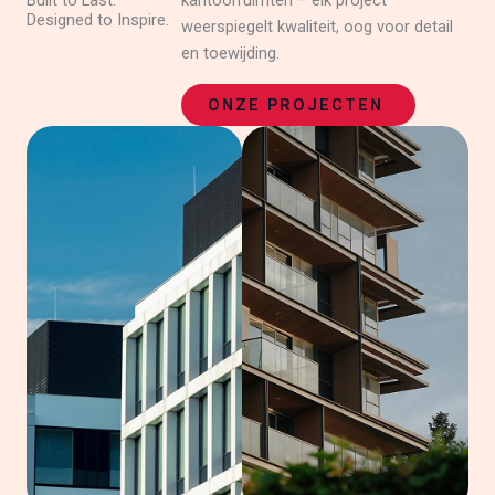
Built to Last.
kantoorruimten – elk project
Designed to Inspire.
weerspiegelt kwaliteit, oog voor detail
en toewijding.
ONZE PROJECTEN