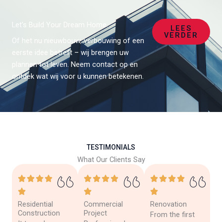
Let’s Build Your Dream Home.
LEES
VERDER
Of het nu nieuwbouw, verbouwing of een
eerste idee betreft – wij brengen uw
plannen tot leven. Neem contact op en
ontdek wat wij voor u kunnen betekenen.
TESTIMONIALS
What Our Clients Say
Residential
Commercial
Renovation
Construction
Project
From the first