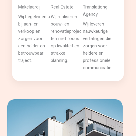
Makelaardij
Real-Estate
Translationg
Agency
Wij begeleiden u
Wij realiseren
bij aan- en
bouw- en
Wij leveren
verkoop en
renovatieprojec
nauwkeurige
zorgen voor
ten met focus
vertalingen die
een helder en
op kwaliteit en
zorgen voor
betrouwbaar
strakke
heldere en
traject.
planning.
professionele
communicatie.