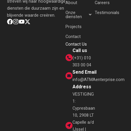
streven wij naar hoogwaardige
About
Careers
diensten die duurzaam zijn en
Onze
Testimonials
blijvende waarde creëren.
diensten
Projects
Contact
Contact Us
Call us
(+31) 010
303 00 04
Send Email
info@ATMAenterprise.com
Address
VESTIGING
1:
Cypresbaan
10, 2908 LT
Capelle a/d
IJssel |