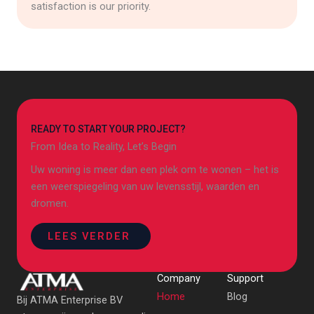
satisfaction is our priority.
READY TO START YOUR PROJECT?
From Idea to Reality, Let’s Begin
Uw woning is meer dan een plek om te wonen – het is
een weerspiegeling van uw levensstijl, waarden en
dromen.
LEES VERDER
Company
Support
Home
Blog
Bij ATMA Enterprise BV