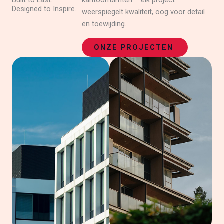
Built to Last.
kantoorruimten – elk project
Designed to Inspire.
weerspiegelt kwaliteit, oog voor detail
en toewijding.
ONZE PROJECTEN