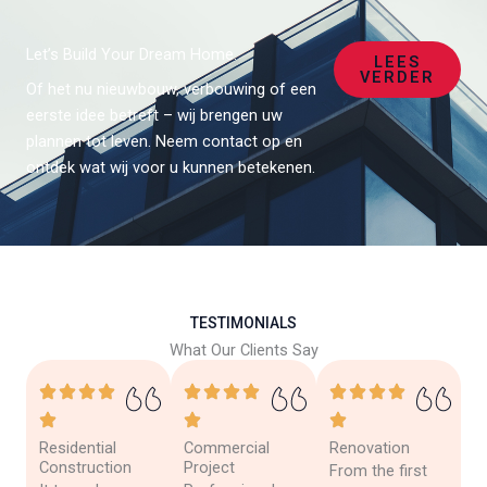
Let’s Build Your Dream Home.
LEES
VERDER
Of het nu nieuwbouw, verbouwing of een
eerste idee betreft – wij brengen uw
plannen tot leven. Neem contact op en
ontdek wat wij voor u kunnen betekenen.
TESTIMONIALS
What Our Clients Say
Residential
Commercial
Renovation
Construction
Project
From the first