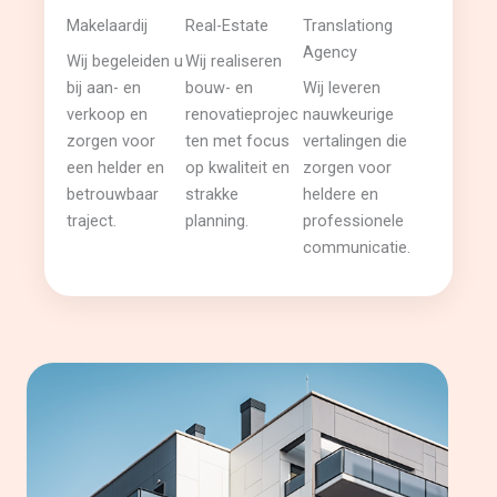
Makelaardij
Real-Estate
Translationg
Agency
Wij begeleiden u
Wij realiseren
bij aan- en
bouw- en
Wij leveren
verkoop en
renovatieprojec
nauwkeurige
zorgen voor
ten met focus
vertalingen die
een helder en
op kwaliteit en
zorgen voor
betrouwbaar
strakke
heldere en
traject.
planning.
professionele
communicatie.