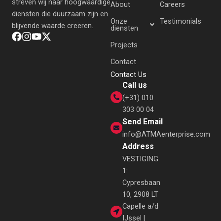
streven wij naar hoogwaardige
About
Careers
diensten die duurzaam zijn en
Onze
Testimonials
blijvende waarde creëren.
diensten
Projects
Contact
Contact Us
Call us
(+31) 010
303 00 04
Send Email
info@ATMAenterprise.com
Address
VESTIGING
1:
Cypresbaan
10, 2908 LT
Capelle a/d
IJssel |