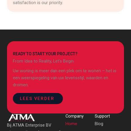
satisfaction is our priority.
READY TO START YOUR PROJECT?
From Idea to Reality, Let’s Begin
Uw woning is meer dan een plek om te wonen – het is
een weerspiegeling van uw levensstijl, waarden en
dromen.
LEES VERDER
Company
Support
Home
Blog
Bij ATMA Enterprise BV