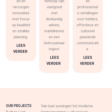
en en
verkoop van
en
verzorgen
vastgoed
professionel
renovaties
met
e vertalingen
met focus
deskundig
voor heldere,
op kwaliteit
advies,
effectieve en
en strakke
marktkennis
cultureel
planning.
en een
passende
betrouwbaar
communicati
LEES
traject.
e.
VERDER
LEES
LEES
VERDER
VERDER
OUR PROJECTS
Van luxe woningen tot moderne