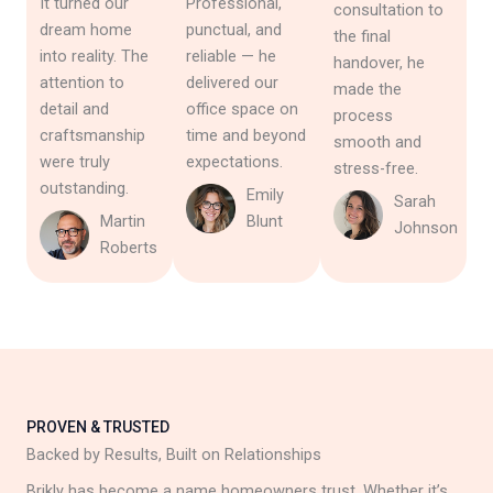
It turned our
Professional,
consultation to
dream home
punctual, and
the final
into reality. The
reliable — he
handover, he
attention to
delivered our
made the
detail and
office space on
process
craftsmanship
time and beyond
smooth and
were truly
expectations.
stress-free.
outstanding.
Emily
Sarah
Martin
Blunt
Johnson
Roberts
PROVEN & TRUSTED
Backed by Results, Built on Relationships
Brikly has become a name homeowners trust. Whether it’s