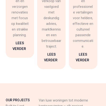
en en
verkoop van
en
verzorgen
vastgoed
professionel
renovaties
met
e vertalingen
met focus
deskundig
voor heldere,
op kwaliteit
advies,
effectieve en
en strakke
marktkennis
cultureel
planning.
en een
passende
betrouwbaar
communicati
LEES
traject.
e.
VERDER
LEES
LEES
VERDER
VERDER
OUR PROJECTS
Van luxe woningen tot moderne