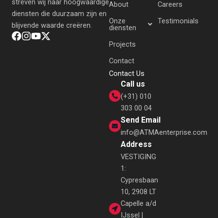
streven wij naar hoogwaardige
About
Careers
diensten die duurzaam zijn en
Onze
Testimonials
blijvende waarde creëren.
diensten
Projects
Contact
Contact Us
Call us
(+31) 010
303 00 04
Send Email
info@ATMAenterprise.com
Address
VESTIGING
1:
Cypresbaan
10, 2908 LT
Capelle a/d
IJssel |