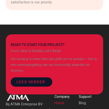
satisfaction is our priority.
READY TO START YOUR PROJECT?
From Idea to Reality, Let’s Begin
Uw woning is meer dan een plek om te wonen – het is
een weerspiegeling van uw levensstijl, waarden en
dromen.
LEES VERDER
Company
Support
Home
Blog
Bij ATMA Enterprise BV