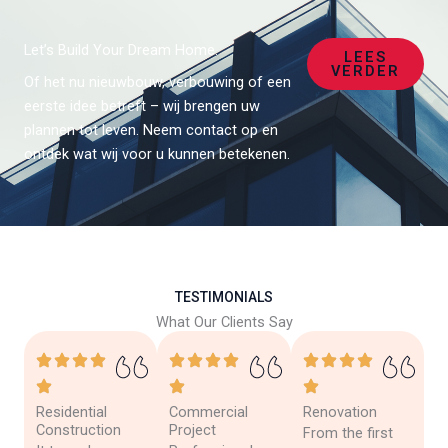
Let’s Build Your Dream Home.
LEES
VERDER
Of het nu nieuwbouw, verbouwing of een
eerste idee betreft – wij brengen uw
plannen tot leven. Neem contact op en
ontdek wat wij voor u kunnen betekenen.
TESTIMONIALS
What Our Clients Say
Residential
Commercial
Renovation
Construction
Project
From the first