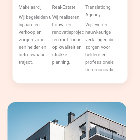
Makelaardij
Real-Estate
Translationg
Agency
Wij begeleiden u
Wij realiseren
bij aan- en
bouw- en
Wij leveren
verkoop en
renovatieprojec
nauwkeurige
zorgen voor
ten met focus
vertalingen die
een helder en
op kwaliteit en
zorgen voor
betrouwbaar
strakke
heldere en
traject.
planning.
professionele
communicatie.