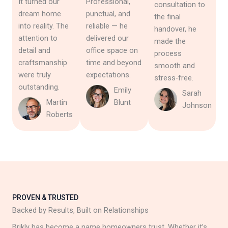
It turned our
Professional,
consultation to
dream home
punctual, and
the final
into reality. The
reliable — he
handover, he
attention to
delivered our
made the
detail and
office space on
process
craftsmanship
time and beyond
smooth and
were truly
expectations.
stress-free.
outstanding.
Emily
Sarah
Martin
Blunt
Johnson
Roberts
PROVEN & TRUSTED
Backed by Results, Built on Relationships
Brikly has become a name homeowners trust. Whether it’s