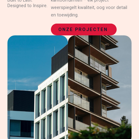
Built to Last.
kantoorruimten – elk project
Designed to Inspire.
weerspiegelt kwaliteit, oog voor detail
en toewijding.
ONZE PROJECTEN