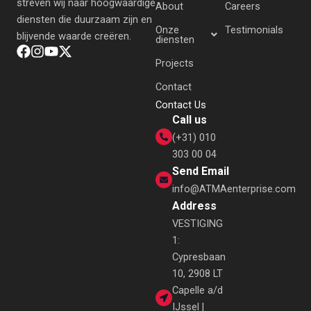
streven wij naar hoogwaardige
About
Careers
diensten die duurzaam zijn en
Onze
Testimonials
blijvende waarde creëren.
diensten
Projects
Contact
Contact Us
Call us
(+31) 010
303 00 04
Send Email
info@ATMAenterprise.com
Address
VESTIGING
1:
Cypresbaan
10, 2908 LT
Capelle a/d
IJssel |