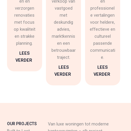
en en
verkoop van
en
verzorgen
vastgoed
professionel
renovaties
met
e vertalingen
met focus
deskundig
voor heldere,
op kwaliteit
advies,
effectieve en
en strakke
marktkennis
cultureel
planning.
en een
passende
betrouwbaar
communicati
LEES
traject.
e.
VERDER
LEES
LEES
VERDER
VERDER
OUR PROJECTS
Van luxe woningen tot moderne