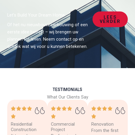
Let’s Build Your Dream Home.
LEES
VERDER
Of het nu nieuwbouw, verbouwing of een
eerste idee betreft – wij brengen uw
plannen tot leven. Neem contact op en
ontdek wat wij voor u kunnen betekenen.
TESTIMONIALS
What Our Clients Say
Residential
Commercial
Renovation
Construction
Project
From the first