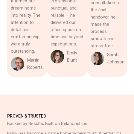
It turned our
Professional,
consultation to
dream home
punctual, and
the final
into reality. The
reliable — he
handover, he
attention to
delivered our
made the
detail and
office space on
process
craftsmanship
time and beyond
smooth and
were truly
expectations.
stress-free.
outstanding.
Emily
Sarah
Martin
Blunt
Johnson
Roberts
PROVEN & TRUSTED
Backed by Results, Built on Relationships
Brikly has become a name homeowners trust. Whether it’s