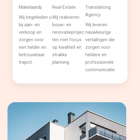
Makelaardij
Real-Estate
Translationg
Agency
Wij begeleiden u
Wij realiseren
bij aan- en
bouw- en
Wij leveren
verkoop en
renovatieprojec
nauwkeurige
zorgen voor
ten met focus
vertalingen die
een helder en
op kwaliteit en
zorgen voor
betrouwbaar
strakke
heldere en
traject.
planning.
professionele
communicatie.