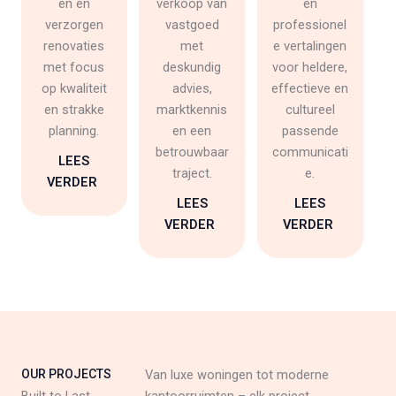
en en
verkoop van
en
verzorgen
vastgoed
professionel
renovaties
met
e vertalingen
met focus
deskundig
voor heldere,
op kwaliteit
advies,
effectieve en
en strakke
marktkennis
cultureel
planning.
en een
passende
betrouwbaar
communicati
LEES
traject.
e.
VERDER
LEES
LEES
VERDER
VERDER
OUR PROJECTS
Van luxe woningen tot moderne