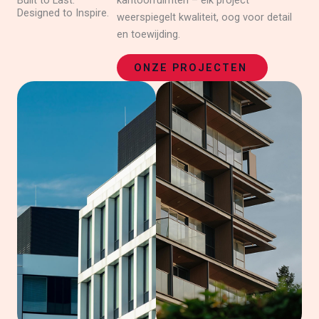
Built to Last.
kantoorruimten – elk project
Designed to Inspire.
weerspiegelt kwaliteit, oog voor detail
en toewijding.
ONZE PROJECTEN