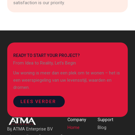
satisfaction is our priority.
READY TO START YOUR PROJECT?
From Idea to Reality, Let’s Begin
Uw woning is meer dan een plek om te wonen – het is
een weerspiegeling van uw levensstijl, waarden en
dromen.
LEES VERDER
Company
Support
Home
Blog
Bij ATMA Enterprise BV