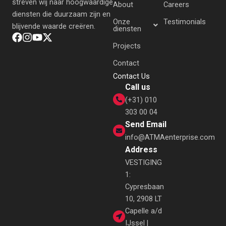
streven wij naar hoogwaardige
About
Careers
diensten die duurzaam zijn en
Onze
Testimonials
blijvende waarde creëren.
diensten
Projects
Contact
Contact Us
Call us
(+31) 010
303 00 04
Send Email
info@ATMAenterprise.com
Address
VESTIGING
1:
Cypresbaan
10, 2908 LT
Capelle a/d
IJssel |