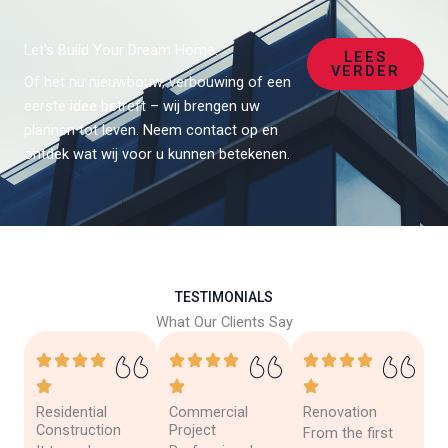
Let’s Build Your Dream Home.
LEES
VERDER
Of het nu nieuwbouw, verbouwing of een
eerste idee betreft – wij brengen uw
plannen tot leven. Neem contact op en
ontdek wat wij voor u kunnen betekenen.
TESTIMONIALS
What Our Clients Say
Residential
Commercial
Renovation
Construction
Project
From the first