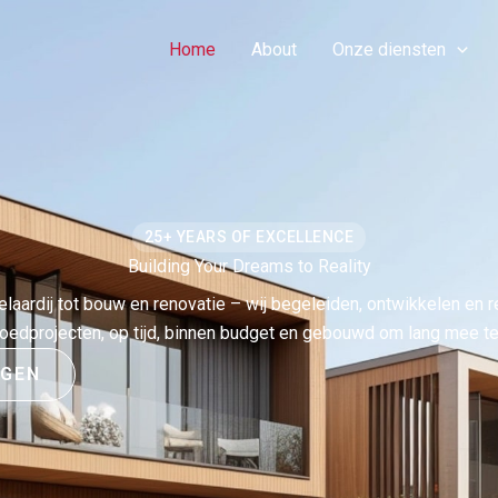
Home
About
Onze diensten
25+ YEARS OF EXCELLENCE
Building Your Dreams to Reality
laardij tot bouw en renovatie – wij begeleiden, ontwikkelen en r
oedprojecten, op tijd, binnen budget en gebouwd om lang mee te
AGEN