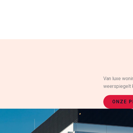
Van luxe woni
weerspiegelt k
ONZE P