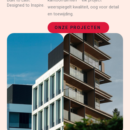
Built to Last.
kantoorruimten – elk project
Designed to Inspire.
weerspiegelt kwaliteit, oog voor detail
en toewijding.
ONZE PROJECTEN