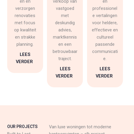
en en
verkoop van
en
verzorgen
vastgoed
professionel
renovaties
met
e vertalingen
met focus
deskundig
voor heldere,
op kwaliteit
advies,
effectieve en
en strakke
marktkennis
cultureel
planning.
en een
passende
betrouwbaar
communicati
LEES
traject.
e.
VERDER
LEES
LEES
VERDER
VERDER
OUR PROJECTS
Van luxe woningen tot moderne