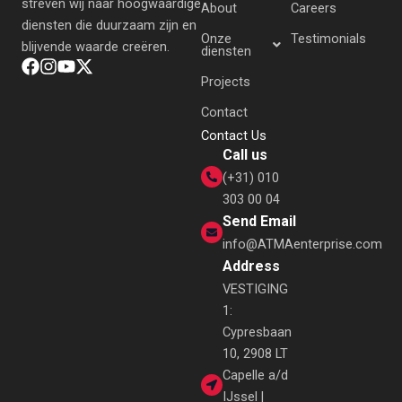
streven wij naar hoogwaardige
About
Careers
diensten die duurzaam zijn en
Onze
Testimonials
blijvende waarde creëren.
diensten
Projects
Contact
Contact Us
Call us
(+31) 010
303 00 04
Send Email
info@ATMAenterprise.com
Address
VESTIGING
1:
Cypresbaan
10, 2908 LT
Capelle a/d
IJssel |