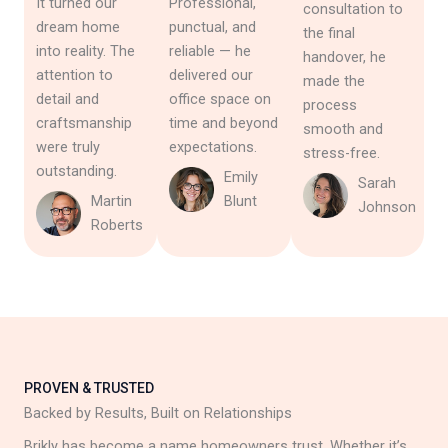
It turned our
Professional,
consultation to
dream home
punctual, and
the final
into reality. The
reliable — he
handover, he
attention to
delivered our
made the
detail and
office space on
process
craftsmanship
time and beyond
smooth and
were truly
expectations.
stress-free.
outstanding.
Emily
Sarah
Martin
Blunt
Johnson
Roberts
PROVEN & TRUSTED
Backed by Results, Built on Relationships
Brikly has become a name homeowners trust. Whether it’s