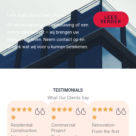
Let’s Build Your Dream Home.
LEES
VERDER
Of het nu nieuwbouw, verbouwing of een
eerste idee betreft – wij brengen uw
plannen tot leven. Neem contact op en
ontdek wat wij voor u kunnen betekenen.
TESTIMONIALS
What Our Clients Say
Residential
Commercial
Renovation
Construction
Project
From the first