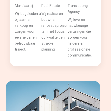
Makelaardij
Real-Estate
Translationg
Agency
Wij begeleiden u
Wij realiseren
bij aan- en
bouw- en
Wij leveren
verkoop en
renovatieprojec
nauwkeurige
zorgen voor
ten met focus
vertalingen die
een helder en
op kwaliteit en
zorgen voor
betrouwbaar
strakke
heldere en
traject.
planning.
professionele
communicatie.