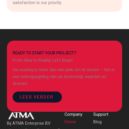
satisfaction is our priority.
READY TO START YOUR PROJECT?
From Idea to Reality, Let’s Begin
Uw woning is meer dan een plek om te wonen – het is
een weerspiegeling van uw levensstijl, waarden en
dromen.
LEES VERDER
Company
Support
Home
Blog
Bij ATMA Enterprise BV