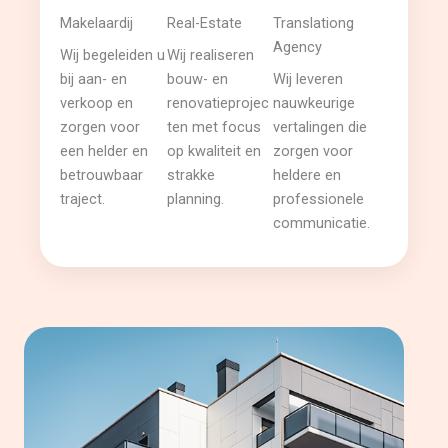
Makelaardij
Real-Estate
Translationg
Agency
Wij begeleiden u
Wij realiseren
bij aan- en
bouw- en
Wij leveren
verkoop en
renovatieprojec
nauwkeurige
zorgen voor
ten met focus
vertalingen die
een helder en
op kwaliteit en
zorgen voor
betrouwbaar
strakke
heldere en
traject.
planning.
professionele
communicatie.