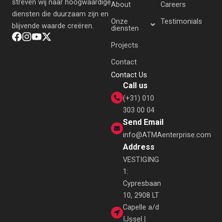
streven wij naar hoogwaardige
About
Careers
diensten die duurzaam zijn en
Onze
Testimonials
blijvende waarde creëren.
diensten
Projects
Contact
Contact Us
Call us
(+31) 010
303 00 04
Send Email
info@ATMAenterprise.com
Address
VESTIGING
1:
Cypresbaan
10, 2908 LT
Capelle a/d
IJssel |