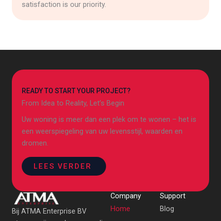
satisfaction is our priority.
READY TO START YOUR PROJECT?
From Idea to Reality, Let’s Begin
Uw woning is meer dan een plek om te wonen – het is
een weerspiegeling van uw levensstijl, waarden en
dromen.
LEES VERDER
Company
Support
Home
Blog
Bij ATMA Enterprise BV