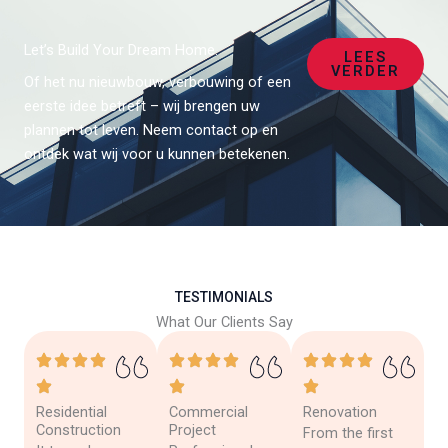
Let’s Build Your Dream Home.
LEES
VERDER
Of het nu nieuwbouw, verbouwing of een
eerste idee betreft – wij brengen uw
plannen tot leven. Neem contact op en
ontdek wat wij voor u kunnen betekenen.
TESTIMONIALS
What Our Clients Say
Residential
Commercial
Renovation
Construction
Project
From the first