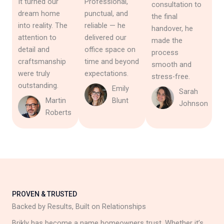
It turned our
Professional,
consultation to
dream home
punctual, and
the final
into reality. The
reliable — he
handover, he
attention to
delivered our
made the
detail and
office space on
process
craftsmanship
time and beyond
smooth and
were truly
expectations.
stress-free.
outstanding.
Emily
Sarah
Martin
Blunt
Johnson
Roberts
PROVEN & TRUSTED
Backed by Results, Built on Relationships
Brikly has become a name homeowners trust. Whether it’s