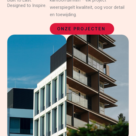
Built to Last.
kantoorruimten – elk project
Designed to Inspire.
weerspiegelt kwaliteit, oog voor detail
en toewijding.
ONZE PROJECTEN