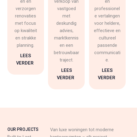
en en
verkoop van
en
verzorgen
vastgoed
professionel
renovaties
met
e vertalingen
met focus
deskundig
voor heldere,
op kwaliteit
advies,
effectieve en
en strakke
marktkennis
cultureel
planning.
en een
passende
betrouwbaar
communicati
LEES
traject.
e.
VERDER
LEES
LEES
VERDER
VERDER
OUR PROJECTS
Van luxe woningen tot moderne