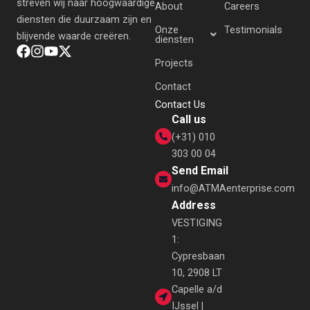
streven wij naar hoogwaardige
About
Careers
diensten die duurzaam zijn en
Onze
Testimonials
blijvende waarde creëren.
diensten
Projects
Contact
Contact Us
Call us
(+31) 010
303 00 04
Send Email
info@ATMAenterprise.com
Address
VESTIGING
1:
Cypresbaan
10, 2908 LT
Capelle a/d
IJssel |