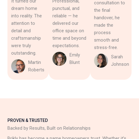
It turned our
Professional,
consultation to
dream home
punctual, and
the final
into reality. The
reliable — he
handover, he
attention to
delivered our
made the
detail and
office space on
process
craftsmanship
time and beyond
smooth and
were truly
expectations.
stress-free.
outstanding.
Emily
Sarah
Martin
Blunt
Johnson
Roberts
PROVEN & TRUSTED
Backed by Results, Built on Relationships
Brikly has become a name homeowners trust. Whether it’s