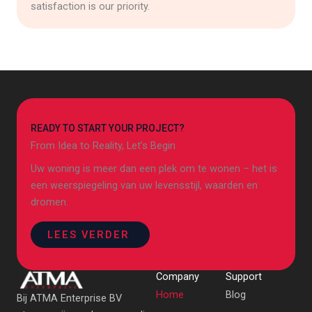
satisfaction is our priority.
READY TO START YOUR PROJECT?
From Idea to Reality, Let’s Begin
Uw woning is meer dan een plek om te wonen – het is
een weerspiegeling van uw levensstijl, waarden en
dromen.
LEES VERDER
Company
Support
Home
Blog
Bij ATMA Enterprise BV