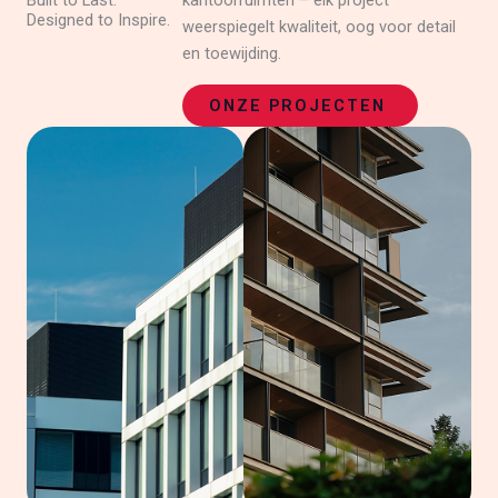
Built to Last.
kantoorruimten – elk project
Designed to Inspire.
weerspiegelt kwaliteit, oog voor detail
en toewijding.
ONZE PROJECTEN