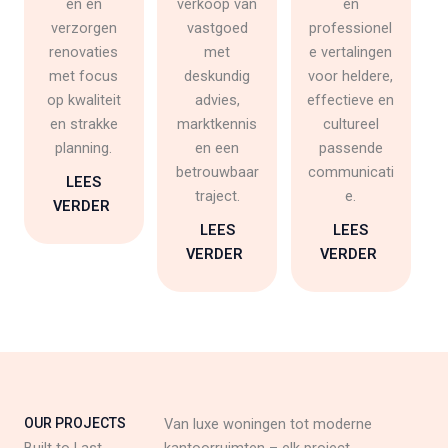
en en
verkoop van
en
verzorgen
vastgoed
professionel
renovaties
met
e vertalingen
met focus
deskundig
voor heldere,
op kwaliteit
advies,
effectieve en
en strakke
marktkennis
cultureel
planning.
en een
passende
betrouwbaar
communicati
LEES
traject.
e.
VERDER
LEES
LEES
VERDER
VERDER
OUR PROJECTS
Van luxe woningen tot moderne