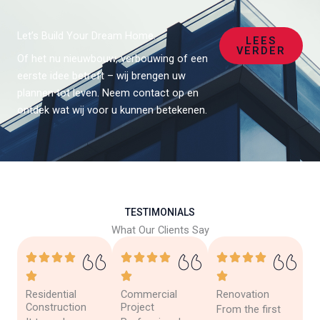
Let’s Build Your Dream Home.
LEES
VERDER
Of het nu nieuwbouw, verbouwing of een
eerste idee betreft – wij brengen uw
plannen tot leven. Neem contact op en
ontdek wat wij voor u kunnen betekenen.
TESTIMONIALS
What Our Clients Say
Residential
Commercial
Renovation
Construction
Project
From the first