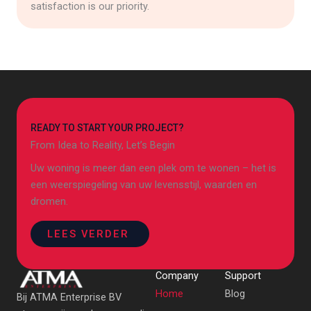
satisfaction is our priority.
READY TO START YOUR PROJECT?
From Idea to Reality, Let’s Begin
Uw woning is meer dan een plek om te wonen – het is
een weerspiegeling van uw levensstijl, waarden en
dromen.
LEES VERDER
Company
Support
Home
Blog
Bij ATMA Enterprise BV