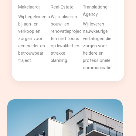
Makelaardij
Real-Estate
Translationg
Agency
Wij begeleiden u
Wij realiseren
bij aan- en
bouw- en
Wij leveren
verkoop en
renovatieprojec
nauwkeurige
zorgen voor
ten met focus
vertalingen die
een helder en
op kwaliteit en
zorgen voor
betrouwbaar
strakke
heldere en
traject.
planning.
professionele
communicatie.