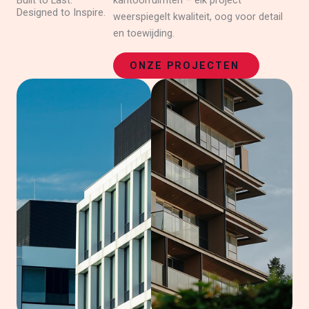
Built to Last.
kantoorruimten – elk project
Designed to Inspire.
weerspiegelt kwaliteit, oog voor detail
en toewijding.
ONZE PROJECTEN