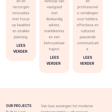
en en
verkoop van
en
verzorgen
vastgoed
professionel
renovaties
met
e vertalingen
met focus
deskundig
voor heldere,
op kwaliteit
advies,
effectieve en
en strakke
marktkennis
cultureel
planning.
en een
passende
betrouwbaar
communicati
LEES
traject.
e.
VERDER
LEES
LEES
VERDER
VERDER
OUR PROJECTS
Van luxe woningen tot moderne