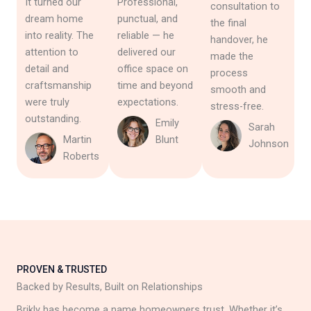
It turned our
Professional,
consultation to
dream home
punctual, and
the final
into reality. The
reliable — he
handover, he
attention to
delivered our
made the
detail and
office space on
process
craftsmanship
time and beyond
smooth and
were truly
expectations.
stress-free.
outstanding.
Emily
Sarah
Martin
Blunt
Johnson
Roberts
PROVEN & TRUSTED
Backed by Results, Built on Relationships
Brikly has become a name homeowners trust. Whether it’s