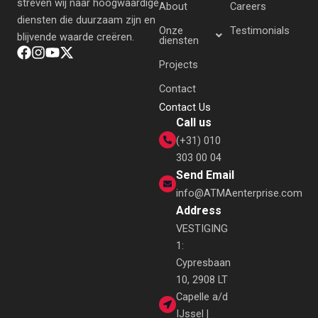
streven wij naar hoogwaardige
About
Careers
diensten die duurzaam zijn en
Onze
Testimonials
blijvende waarde creëren.
diensten
Projects
Contact
Contact Us
Call us
(+31) 010
303 00 04
Send Email
info@ATMAenterprise.com
Address
VESTIGING
1:
Cypresbaan
10, 2908 LT
Capelle a/d
IJssel |