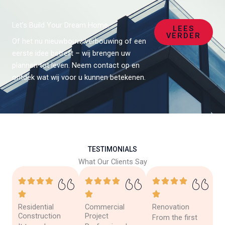
Let’s Build Your Dream Home.
LEES
VERDER
Of het nu nieuwbouw, verbouwing of een
eerste idee betreft – wij brengen uw
plannen tot leven. Neem contact op en
ontdek wat wij voor u kunnen betekenen.
TESTIMONIALS
What Our Clients Say
Residential
Commercial
Renovation
Construction
Project
From the first