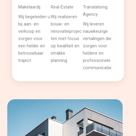
Makelaardij
Real-Estate
Translationg
Agency
Wij begeleiden u
Wij realiseren
bij aan- en
bouw- en
Wij leveren
verkoop en
renovatieprojec
nauwkeurige
zorgen voor
ten met focus
vertalingen die
een helder en
op kwaliteit en
zorgen voor
betrouwbaar
strakke
heldere en
traject.
planning.
professionele
communicatie.