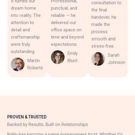
It turned our
Professional,
consultation to
dream home
punctual, and
the final
into reality. The
reliable — he
handover, he
attention to
delivered our
made the
detail and
office space on
process
craftsmanship
time and beyond
smooth and
were truly
expectations.
stress-free.
outstanding.
Emily
Sarah
Martin
Blunt
Johnson
Roberts
PROVEN & TRUSTED
Backed by Results, Built on Relationships
Brikly has become a name homeowners trust. Whether it’s