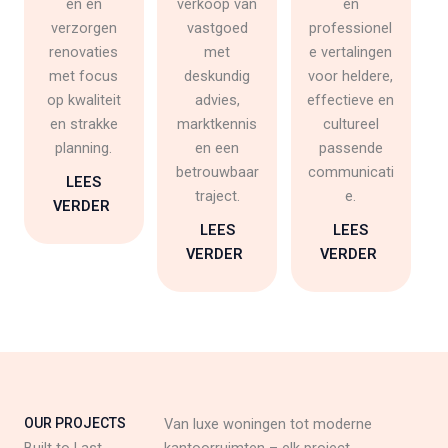
en en
verkoop van
en
verzorgen
vastgoed
professionel
renovaties
met
e vertalingen
met focus
deskundig
voor heldere,
op kwaliteit
advies,
effectieve en
en strakke
marktkennis
cultureel
planning.
en een
passende
betrouwbaar
communicati
LEES
traject.
e.
VERDER
LEES
LEES
VERDER
VERDER
OUR PROJECTS
Van luxe woningen tot moderne