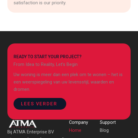
satisfaction is our priority.
READY TO START YOUR PROJECT?
From Idea to Reality, Let’s Begin
Uw woning is meer dan een plek om te wonen – het is
een weerspiegeling van uw levensstijl, waarden en
dromen.
LEES VERDER
Company
Support
Home
Blog
Bij ATMA Enterprise BV