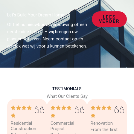
Let’s Build Your Dream Home.
LEES
VERDER
Of het nu nieuwbouw, verbouwing of een
eerste idee betreft – wij brengen uw
plannen tot leven. Neem contact op en
ontdek wat wij voor u kunnen betekenen.
TESTIMONIALS
What Our Clients Say
Residential
Commercial
Renovation
Construction
Project
From the first