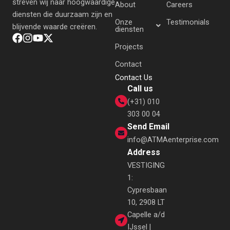
streven wij naar hoogwaardige
About
Careers
diensten die duurzaam zijn en
Onze
Testimonials
blijvende waarde creëren.
diensten
Projects
Contact
Contact Us
Call us
(+31) 010
303 00 04
Send Email
info@ATMAenterprise.com
Address
VESTIGING
1:
Cypresbaan
10, 2908 LT
Capelle a/d
IJssel |