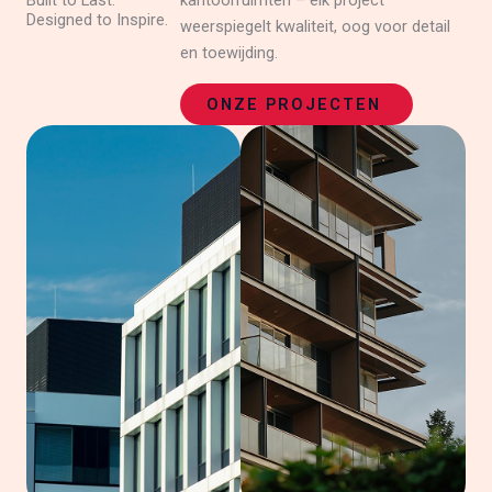
Built to Last.
kantoorruimten – elk project
Designed to Inspire.
weerspiegelt kwaliteit, oog voor detail
en toewijding.
ONZE PROJECTEN