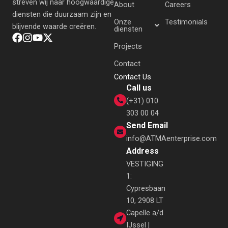
streven wij naar hoogwaardige
About
Careers
diensten die duurzaam zijn en
Onze
Testimonials
blijvende waarde creëren.
diensten
Projects
Contact
Contact Us
Call us
(+31) 010
303 00 04
Send Email
info@ATMAenterprise.com
Address
VESTIGING
1:
Cypresbaan
10, 2908 LT
Capelle a/d
IJssel |