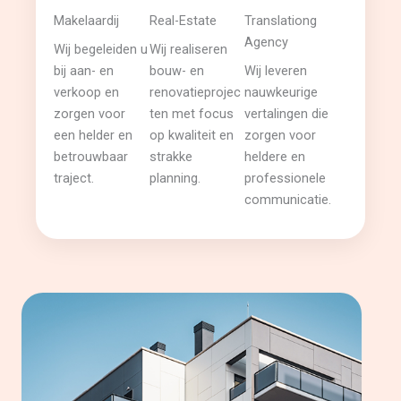
Makelaardij
Real-Estate
Translationg
Agency
Wij begeleiden u
Wij realiseren
bij aan- en
bouw- en
Wij leveren
verkoop en
renovatieprojec
nauwkeurige
zorgen voor
ten met focus
vertalingen die
een helder en
op kwaliteit en
zorgen voor
betrouwbaar
strakke
heldere en
traject.
planning.
professionele
communicatie.