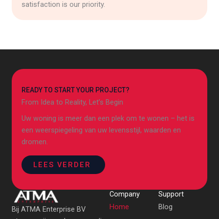
satisfaction is our priority.
READY TO START YOUR PROJECT?
From Idea to Reality, Let’s Begin
Uw woning is meer dan een plek om te wonen – het is
een weerspiegeling van uw levensstijl, waarden en
dromen.
LEES VERDER
Company
Support
Home
Blog
Bij ATMA Enterprise BV