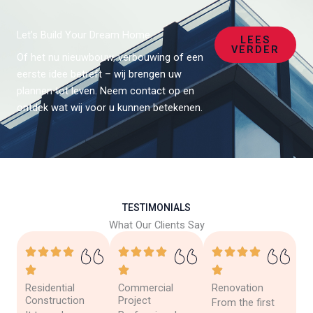
Let’s Build Your Dream Home.
LEES
VERDER
Of het nu nieuwbouw, verbouwing of een
eerste idee betreft – wij brengen uw
plannen tot leven. Neem contact op en
ontdek wat wij voor u kunnen betekenen.
TESTIMONIALS
What Our Clients Say
Residential
Commercial
Renovation
Construction
Project
From the first