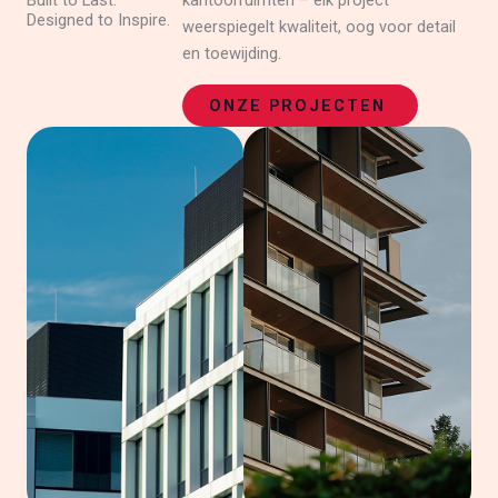
Built to Last.
kantoorruimten – elk project
Designed to Inspire.
weerspiegelt kwaliteit, oog voor detail
en toewijding.
ONZE PROJECTEN