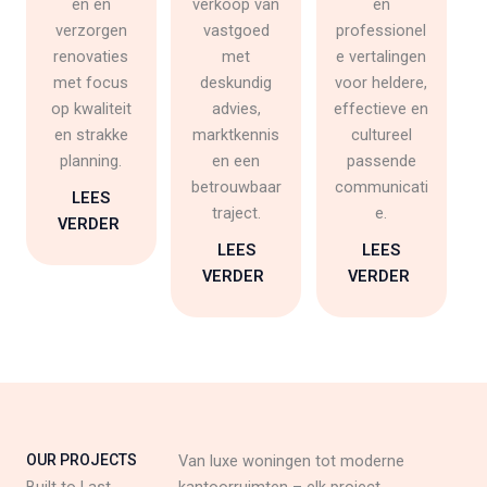
en en
verkoop van
en
verzorgen
vastgoed
professionel
renovaties
met
e vertalingen
met focus
deskundig
voor heldere,
op kwaliteit
advies,
effectieve en
en strakke
marktkennis
cultureel
planning.
en een
passende
betrouwbaar
communicati
LEES
traject.
e.
VERDER
LEES
LEES
VERDER
VERDER
OUR PROJECTS
Van luxe woningen tot moderne