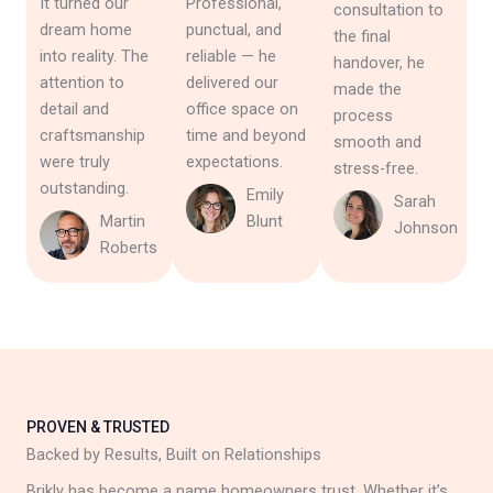
It turned our
Professional,
consultation to
dream home
punctual, and
the final
into reality. The
reliable — he
handover, he
attention to
delivered our
made the
detail and
office space on
process
craftsmanship
time and beyond
smooth and
were truly
expectations.
stress-free.
outstanding.
Emily
Sarah
Martin
Blunt
Johnson
Roberts
PROVEN & TRUSTED
Backed by Results, Built on Relationships
Brikly has become a name homeowners trust. Whether it’s